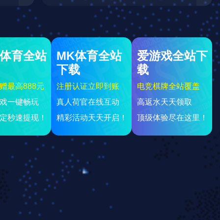
他注重团队合作和防守
们特点的快攻战术。这
战术布局，以适应球队
多地依赖于个别球员如
术储备，但过度依赖个
，他与球队核心建立了