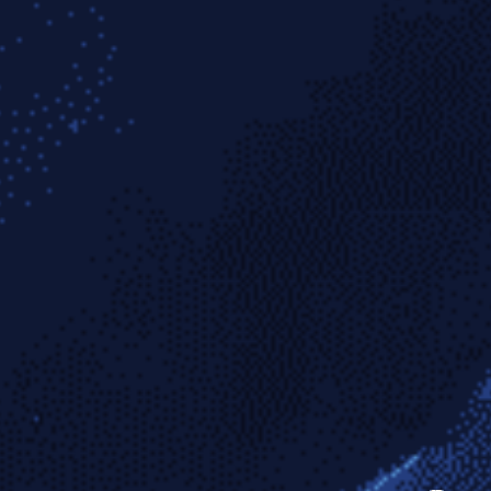
后赛中，他带领76人
时刻。
为了提高球队整体实
这种数据驱动的方法不
，为球队引入多名优秀
，实现了长期稳定的发
段时间里，由于阵容调
去了往日光彩，很难维