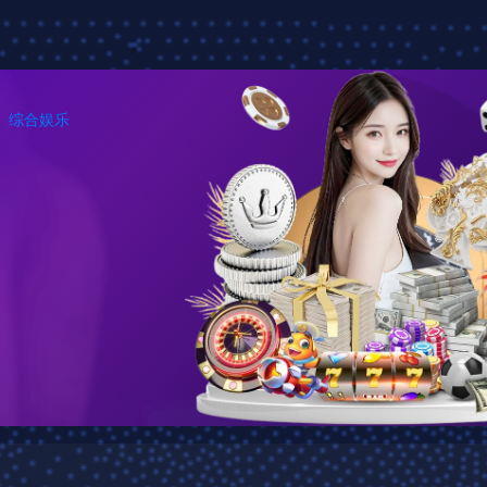
App
关于我们
体育报道
享全球体育盛事
门体育项目。
容实时更新
。