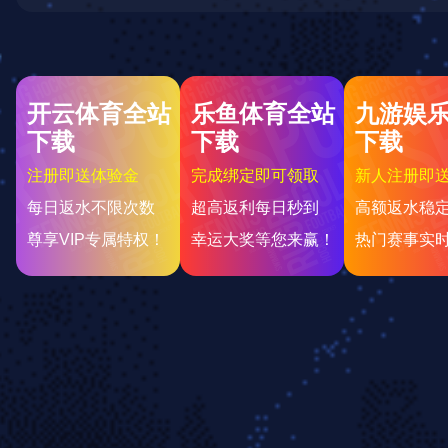
涯及其对篮球界的贡
1、木屋执
木屋作为一名出色的教
策略，强调球员之间
种战术不仅提升了球
然而，在转会到雄鹿
中拥有众多明星球员
字母哥等明星球员来
这种风格上的变化，
别明星球员使得整个
2、76人时
在费城76人队执教期