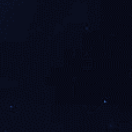
下一篇：
拉菲尼亚友谊赛受伤无法参赛深感