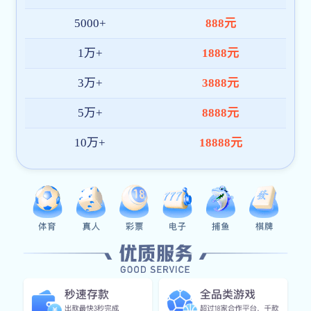
银行级加密
数据经SSL/TLS协议全程加密，避免内容被截取或篡改。
多重身份验证
支持二次验证机制，结合设备识别与登录行为分析。
全天候监控