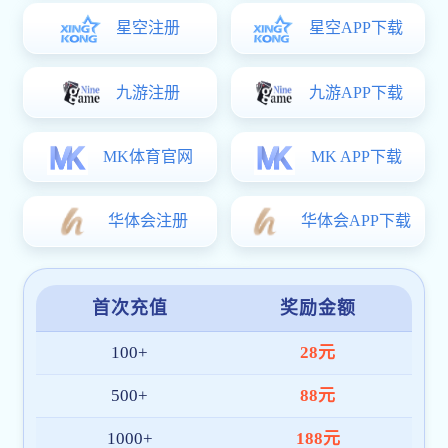
在 App Store 上下载
在 Google Play 上获取
数据安全护盾
爱游戏官方网站以严谨的数据加密体系构建平台安全屏障，
确保用户访问、操作、交互等环节的数据隐私始终处于安全
状态。