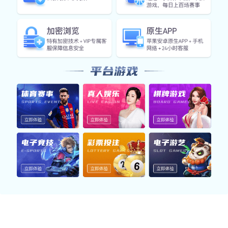
爱游戏官方网站-爱游戏(中国)后端系统实时巡检，迅速识别
并应对潜在安全风险。
版本更新记录 · 爱游戏官方网站
2025
v6.1.2 · 2025年6月12日
赛事快报功能上线，比分动态实时推送。
推荐引擎升级，内容匹配更精准。
适配旧安卓系统，运行更流畅。
首页推荐更贴合用户兴趣。