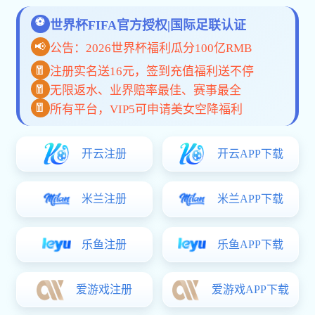
互动社区
聚集热爱体育的用户群体，共享观点与激情。
数据洞察
全维度数据支持，辅助理解赛事走势。