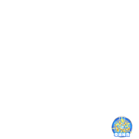
修复后台切换后偶发响应异常问题。
v6.0.0 · 2025年3月8日
主界面全新设计，内容结构更清晰。
新增“赛事看板”，赛事趋势一目了然。
个人中心模块整合优化。
夜间模式自动切换更智能。
支持中英马多语言界面。
2024
v5.8.4 · 2024年11月20日
等级体系上线，解锁个性特权。
每日任务系统启用，提升用户活跃。
签到功能优化，内容更有趣。