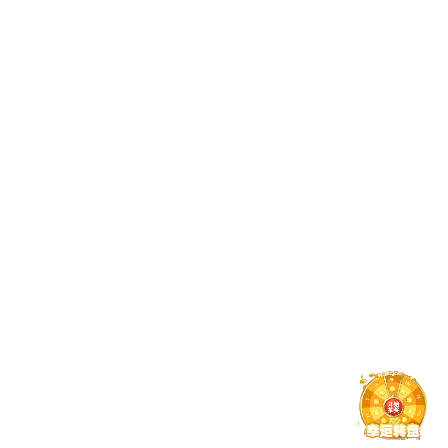
此外，不同赛事中的交锋记录也值得关注。在杯赛和
联赛中的表现可能截然不同，对抗强度、裁判判罚和
球场环境等都会影响最后结果。尤其是在淘汰赛阶
段，一场失利便意味着被淘汰，因此选手们通常会更
加紧张，也更容易出现失误。
当然，仅凭历史交锋来判断结果并不全面，因为每一
场比赛都是独特的。当下球员状态、教练策略以及伤
病情况等都会成为左右胜负的重要因素。因此，虽然
历史数据提供了一定参考，但仍需综合考虑其他变量
来做出准确判断。
3、战术布置的重要性
战术布置直接影响着比赛进程与结果。在首轮对决